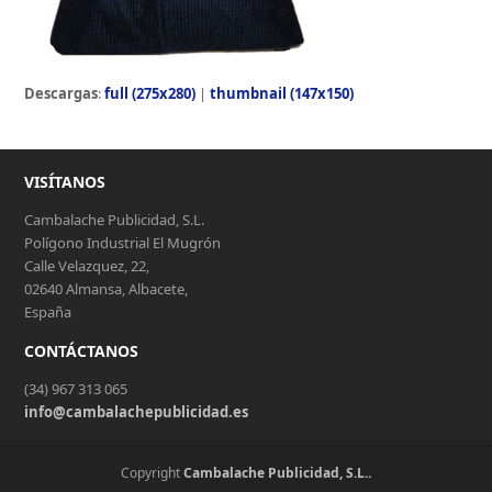
Descargas
:
full (275x280)
|
thumbnail (147x150)
VISÍTANOS
Cambalache Publicidad, S.L.
Polígono Industrial El Mugrón
Calle Velazquez, 22,
02640 Almansa, Albacete,
España
CONTÁCTANOS
(34) 967 313 065
info@cambalachepublicidad.es
Copyright
Cambalache Publicidad, S.L..