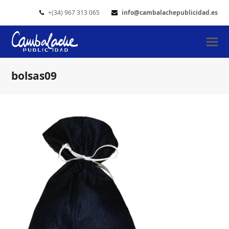
+(34) 967 313 065
info@cambalachepublicidad.es
bolsas09