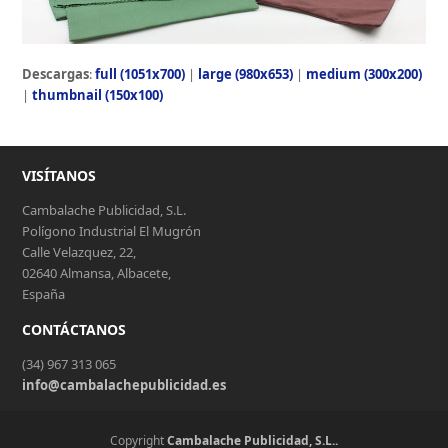
Descargas
:
full (1051x700)
|
large (980x653)
|
medium (300x200)
|
thumbnail (150x100)
VISÍTANOS
Cambalache Publicidad, S.L.
Polígono Industrial El Mugrón
Calle Velazquez, 22,
02640 Almansa, Albacete,
España
CONTÁCTANOS
(34) 967 313 065
info@cambalachepublicidad.es
Copyright
Cambalache Publicidad, S.L..