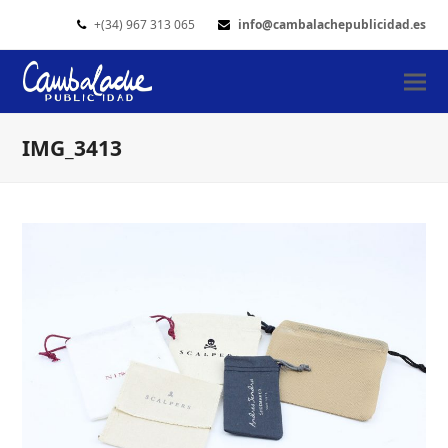
+(34) 967 313 065
info@cambalachepublicidad.es
IMG_3413