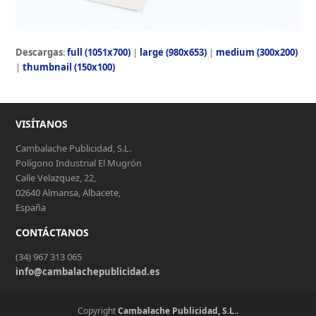
Descargas
:
full (1051x700)
|
large (980x653)
|
medium (300x200)
|
thumbnail (150x100)
VISÍTANOS
Cambalache Publicidad, S.L.
Polígono Industrial El Mugrón
Calle Velazquez, 22,
02640 Almansa, Albacete,
España
CONTÁCTANOS
(34) 967 313 065
info@cambalachepublicidad.es
Copyright
Cambalache Publicidad, S.L..