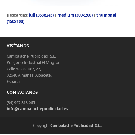
Descargas
:
full (368x245)
|
medium (300x200)
|
thumbnail
(150x100)
VISÍTANOS
Cambalache Publicidad, S.L.
Polígono Industrial El Mugrón
Calle Velazquez, 22,
02640 Almansa, Albacete,
España
CONTÁCTANOS
(34) 967 313 065
info@cambalachepublicidad.es
Copyright
Cambalache Publicidad, S.L..