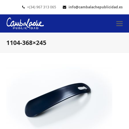
+(34) 967 313 065
info@cambalachepublicidad.es
1104-368×245